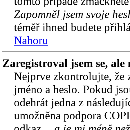
tomto případě zmáčkněte n
Zapomněl jsem svoje hes
téměř ihned budete přihlá
Nahoru
Zaregistroval jsem se, ale
Nejprve zkontrolujte, že 
jméno a heslo. Pokud jso
odehrát jedna z následují
umožněna podpora COPPA a
odkaz
…a je mi méně než