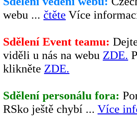
Sdělení vedení webu:
Czech
webu ...
čtěte
Více informac
Sdělení Event teamu:
Dejte
viděli u nás na webu
ZDE.
P
klikněte
ZDE.
Sdělení personálu fora:
Pom
RSko ještě chybí ...
Více in