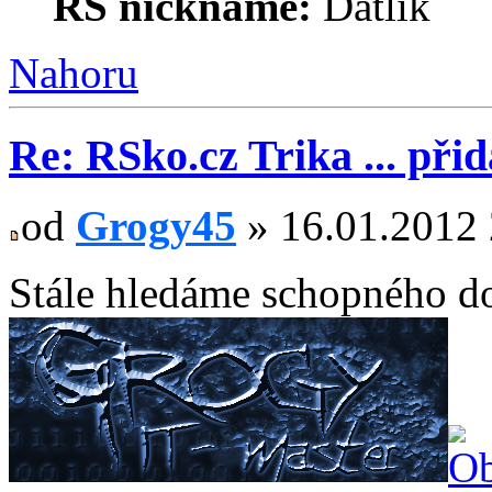
RS nickname:
Datlik
Nahoru
Re: RSko.cz Trika ... při
od
Grogy45
» 16.01.2012 
Stále hledáme schopného dod