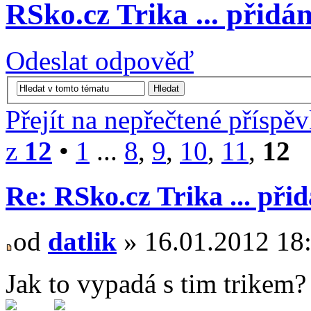
RSko.cz Trika ... přidá
Odeslat odpověď
Přejít na nepřečtené příspě
z
12
•
1
...
8
,
9
,
10
,
11
,
12
Re: RSko.cz Trika ... při
od
datlik
» 16.01.2012 18
Jak to vypadá s tim trikem