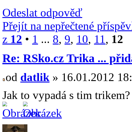
Odeslat odpověď
Přejít na nepřečtené příspě
z
12
•
1
...
8
,
9
,
10
,
11
,
12
Re: RSko.cz Trika ... při
od
datlik
» 16.01.2012 18
Jak to vypadá s tim trikem