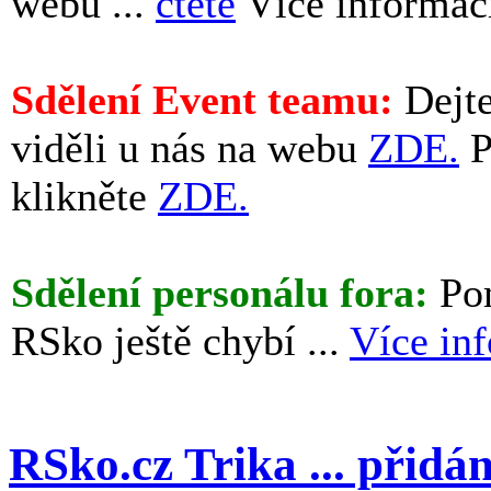
webu ...
čtěte
Více informac
Sdělení Event teamu:
Dejte
viděli u nás na webu
ZDE.
P
klikněte
ZDE.
Sdělení personálu fora:
Pom
RSko ještě chybí ...
Více in
RSko.cz Trika ... přidá