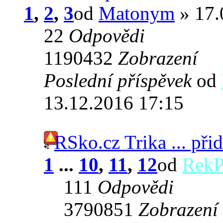
1
,
2
,
3
od
Matonym
» 17.
22
Odpovědi
1190432
Zobrazení
Poslední příspěvek
od
13.12.2016 17:15
RSko.cz Trika ... při
1
...
10
,
11
,
12
od
RekP
111
Odpovědi
3790851
Zobrazení