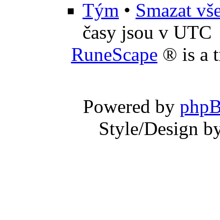
Tým
•
Smazat vše
časy jsou v UTC
RuneScape
® is a 
Powered by
php
Style/Design b