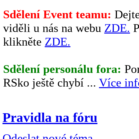
Sdělení Event teamu:
Dejte
viděli u nás na webu
ZDE.
P
klikněte
ZDE.
Sdělení personálu fora:
Pom
RSko ještě chybí ...
Více in
Pravidla na fóru
Odeslat nové téma