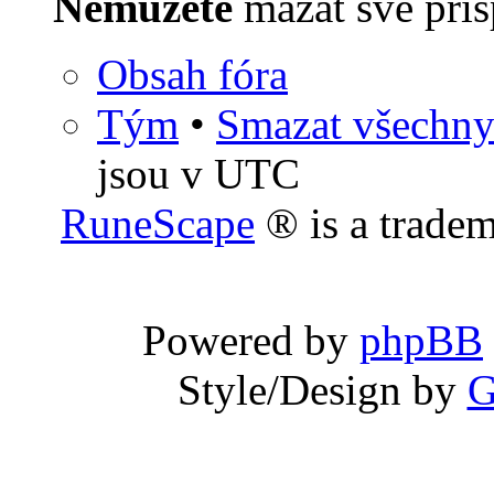
Nemůžete
mazat své přís
Obsah fóra
Tým
•
Smazat všechny 
jsou v UTC
RuneScape
® is a trade
Powered by
phpBB
Style/Design by
G