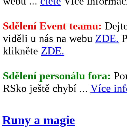
webu ...
čtěte
Více informac
Sdělení Event teamu:
Dejte
viděli u nás na webu
ZDE.
P
klikněte
ZDE.
Sdělení personálu fora:
Pom
RSko ještě chybí ...
Více in
Runy a magie