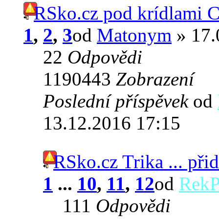
RSko.cz pod krídlami 
1
,
2
,
3
od
Matonym
» 17.
22
Odpovědi
1190443
Zobrazení
Poslední příspěvek
od
13.12.2016 17:15
RSko.cz Trika ... při
1
...
10
,
11
,
12
od
RekP
111
Odpovědi